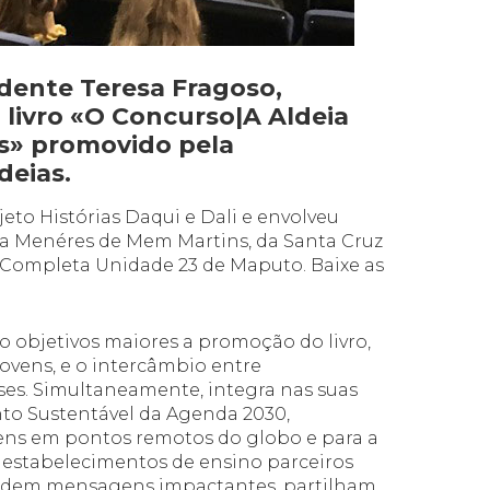
idente Teresa Fragoso,
livro «O Concurso|A Aldeia
as» promovido pela
eias.
eto Histórias Daqui e Dali e envolveu
rta Menéres de Mem Martins, da Santa Cruz
 Completa Unidade 23 de Maputo. Baixe as
o objetivos maiores a promoção do livro,
 jovens, e o intercâmbio entre
ses. Simultaneamente, integra nas suas
to Sustentável da Agenda 2030,
ens em pontos remotos do globo e para a
os estabelecimentos de ensino parceiros
fundem mensagens impactantes, partilham