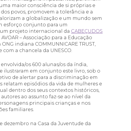
ma maior consciência de si próprias e
 dos povos, promovem a tolerância e a
 valorizam a globalização e um mundo sem
 um esforço conjunto para um
 um projeto internacional da
CABEÇUDOS
a AVOAR – Associação para a Educação
com a ONG indiana COMMUNNICARE TRUST,
7 e com a chancela da UNESCO.
envolvida/os 600 alunas/os da índia,
ilustraram em conjunto este livro, sob o
tivo de alertar para a discriminação em
as relatam episódios da vida de mulheres e
al dentro dos seus contextos históricos,
autores ao assunto faz-se ao nível da
ersonagens principais crianças e nos
es familiares.
 de dezembro na Casa da Juventude da