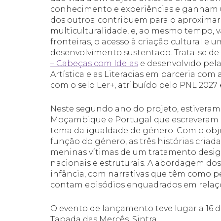
conhecimento e experiências e ganham u
dos outros; contribuem para o aproximar
multiculturalidade, e, ao mesmo tempo,
fronteiras, o acesso à criação cultural e
desenvolvimento sustentado. Trata-se de
– Cabeças com Ideias
e desenvolvido pel
Artística e as Literacias em parceria 
com o selo Ler+, atribuído pelo PNL 202
Neste segundo ano do projeto, estiveram 
Moçambique e Portugal que escreveram e 
tema da igualdade de género. Com o obje
função do género, as três histórias criad
meninas vítimas de um tratamento desigu
nacionais e estruturais. A abordagem dos 
infância, com narrativas que têm como p
contam episódios enquadrados em relaçõ
O evento de lançamento teve lugar a 16
Tapada das Mercês, Sintra.