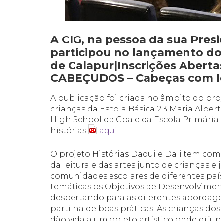
A CIG, na pessoa da sua Pres
participou no lançamento do 
de Calapur|Inscrições Abert
CABEÇUDOS – Cabeças com Id
A publicação foi criada no âmbito do proj
crianças da Escola Básica 2.3 Maria Albe
High School de Goa e da Escola Primária
histórias
aqui
.
O projeto Histórias Daqui e Dali tem com
da leitura e das artes junto de crianças e
comunidades escolares de diferentes paí
temáticas os Objetivos de Desenvolvimen
despertando para as diferentes abordag
partilha de boas práticas. As crianças d
dão vida a um objeto artístico onde di