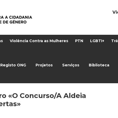
Vi
ns
Violência Contra as Mulheres
PTN
LGBTI+
Trá
Registo ONG
Projetos
Serviços
Biblioteca
ro «O Concurso/A Aldeia
ertas»