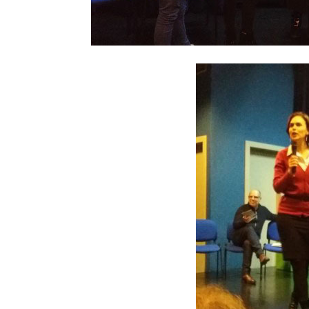
Pesquisar
no
site: