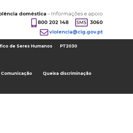
olência doméstica
– Informações e apoio
800 202 148
3060
violencia@cig.gov.pt
fico de Seres Humanos
PT2030
Comunicação
Queixa discriminação