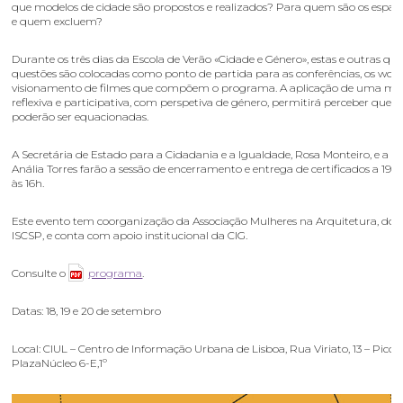
que modelos de cidade são propostos e realizados? Para quem são os espa
e quem excluem?
Durante os três dias da Escola de Verão «Cidade e Género», estas e outras qu
questões são colocadas como ponto de partida para as conferências, os wor
visionamento de filmes que compõem o programa. A aplicação de uma me
reflexiva e participativa, com perspetiva de género, permitirá perceber que e
poderão ser equacionadas.
A Secretária de Estado para a Cidadania e a Igualdade, Rosa Monteiro, e a P
Anália Torres farão a sessão de encerramento e entrega de certificados a 19 
às 16h.
Este evento tem coorganização da Associação Mulheres na Arquitetura, do 
ISCSP, e conta com apoio institucional da CIG.
Consulte o
programa
.
Datas: 18, 19 e 20 de setembro
Local: CIUL – Centro de Informação Urbana de Lisboa, Rua Viriato, 13 – Picoa
PlazaNúcleo 6-E,1º