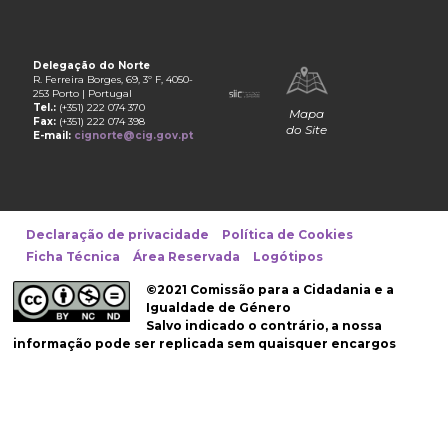
Delegação do Norte
R. Ferreira Borges, 69, 3º F, 4050-
253 Porto | Portugal
Tel.:
(+351) 222 074 370
Mapa
Fax:
(+351) 222 074 398
do Site
E-mail:
cignorte@cig.gov.pt
Declaração de privacidade
Política de Cookies
Ficha Técnica
Área Reservada
Logótipos
©2021 Comissão para a Cidadania e a
Igualdade de Género
Salvo indicado o contrário, a nossa
informação pode ser replicada sem quaisquer encargos