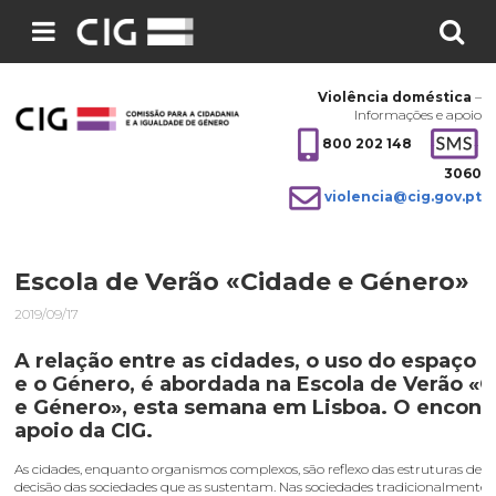
Pesquisar
no
Violência doméstica
–
site:
Informações e apoio
800 202 148
3060
violencia@cig.gov.pt
Escola de Verão «Cidade e Género»
2019/09/17
A relação entre as cidades, o uso do espaço p
e o Género, é abordada na Escola de Verão «
e Género», esta semana em Lisboa. O encont
apoio da CIG.
As cidades, enquanto organismos complexos, são reflexo das estruturas de p
decisão das sociedades que as sustentam. Nas sociedades tradicionalmente p