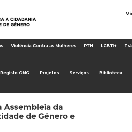
Vi
ns
Violência Contra as Mulheres
PTN
LGBTI+
Trá
Registo ONG
Projetos
Serviços
Biblioteca
a Assembleia da
ntidade de Género e