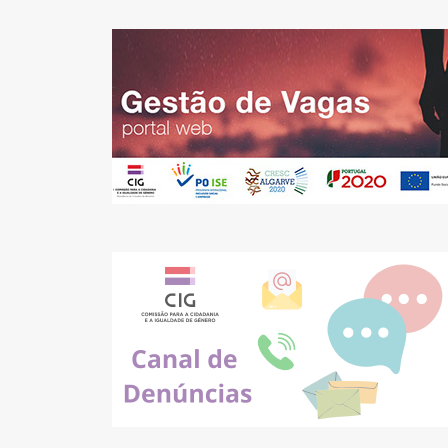
Pesquisar
no
site: