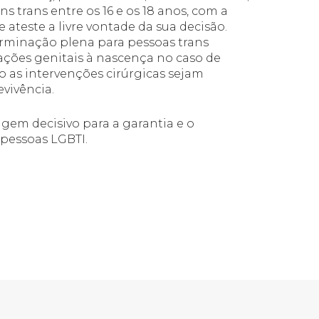
s trans entre os 16 e os 18 anos, com a
ateste a livre vontade da sua decisão.
rminação plena para pessoas trans
ações genitais à nascença no caso de
o as intervenções cirúrgicas sejam
evivência.
gem decisivo para a garantia e o
pessoas LGBTI.