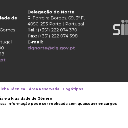
Delegação do Norte
ldade de
R. Ferreira Borges, 69, 3º F,
4050-253 Porto | Portugal
r Gomes
Tel.:
(+351) 222 074 370
Fax:
(+351) 222 074 398
rtugal
E-mail:
00
cignorte@cig.gov.pt
98
.pt
Ficha Técnica
Área Reservada
Logótipos
ia e a Igualdade de Género
nossa informação pode ser replicada sem quaisquer encargos