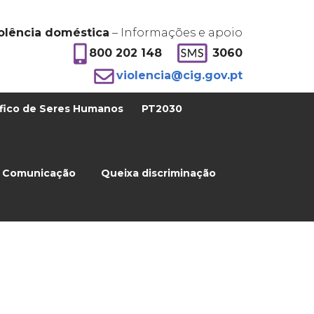
olência doméstica
– Informações e apoio
800 202 148
3060
violencia@cig.gov.pt
fico de Seres Humanos
PT2030
Comunicação
Queixa discriminação