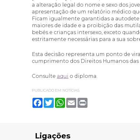
a alteração legal do nome e sexo dos joven
apresentação de um relatório médico que 
Ficam igualmente garantidas a autodete
maiores de idade e a proibição das mutil
bebés e crianças intersexo, exceto quand
estritamente necessárias para a sua sobr
Esta decisão representa um ponto de vira
cumprimento dos Direitos Humanos das 
Consulte
aqui
o diploma.
PUBLICADO EM:
NOTÍCIAS
Facebook
Twitter
WhatsApp
Email
Print
Ligações