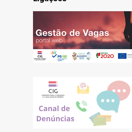
Pesquisar
no
site: