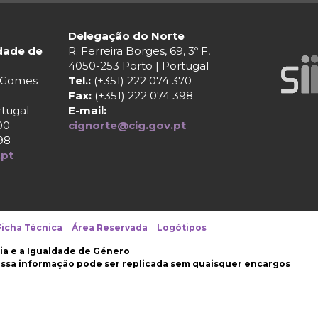
Delegação do Norte
ldade de
R. Ferreira Borges, 69, 3º F,
4050-253 Porto | Portugal
r Gomes
Tel.:
(+351) 222 074 370
Fax:
(+351) 222 074 398
rtugal
E-mail:
00
cignorte@cig.gov.pt
98
.pt
Ficha Técnica
Área Reservada
Logótipos
ia e a Igualdade de Género
nossa informação pode ser replicada sem quaisquer encargos