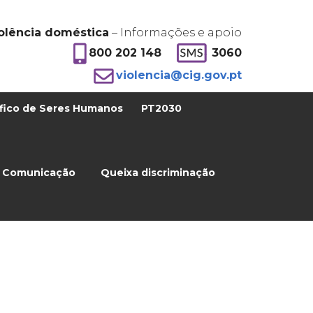
olência doméstica
– Informações e apoio
800 202 148
3060
violencia@cig.gov.pt
fico de Seres Humanos
PT2030
Comunicação
Queixa discriminação