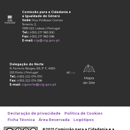
Comissão para a Cidadania e
a Igualdade de Género
Sede:
Rua Professor Gomes
Teixeira, 2,
1399-022 Lisboa | Portugal
Tel.:
(+351) 217 983 000
Fax:
(+351) 217 983 098
E-mail:
cig@cig.gov.pt
Delegação do Norte
R. Ferreira Borges, 69, 3º F, 4050-
253 Porto | Portugal
Tel.:
(+351) 222 074 370
Mapa
Fax:
(+351) 222 074 398
do Site
E-mail:
cignorte@cig.gov.pt
Declaração de privacidade
Política de Cookies
Ficha Técnica
Área Reservada
Logótipos
©2021 Comissão para a Cidadania e a