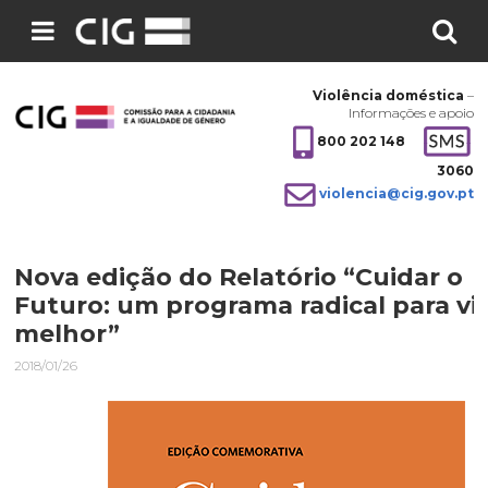
Pesquisar
no
Violência doméstica
–
site:
Informações e apoio
800 202 148
3060
violencia@cig.gov.pt
Nova edição do Relatório “Cuidar o
Futuro: um programa radical para vi
melhor”
2018/01/26