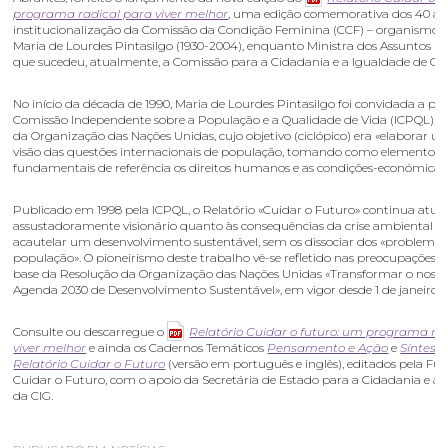
programa radical para viver melhor
, uma edição comemorativa dos 40 an
institucionalização da Comissão da Condição Feminina (CCF) – organismo c
Maria de Lourdes Pintasilgo (1930-2004), enquanto Ministra dos Assuntos Soc
que sucedeu, atualmente, a Comissão para a Cidadania e a Igualdade de Gén
No início da década de 1990, Maria de Lourdes Pintasilgo foi convidada a pres
Comissão Independente sobre a População e a Qualidade de Vida (ICPQL), s
da Organização das Nações Unidas, cujo objetivo (ciclópico) era «elaborar 
visão das questões internacionais de população, tomando como elementos
fundamentais de referência os direitos humanos e as condições-económicas»
Publicado em 1998 pela ICPQL, o Relatório «Cuidar o Futuro» continua atual
assustadoramente visionário quanto às consequências da crise ambiental e 
acautelar um desenvolvimento sustentável, sem os dissociar dos «problemas
população». O pioneirismo deste trabalho vê-se refletido nas preocupações 
base da Resolução da Organização das Nações Unidas «Transformar o noss
Agenda 2030 de Desenvolvimento Sustentável», em vigor desde 1 de janeiro d
Consulte ou descarregue o
Relatório Cuidar o futuro: um programa ra
viver melhor
e ainda os Cadernos Temáticos
Pensamento e Ação
e
Síntese
Relatório Cuidar o Futuro
(versão em português e inglês), editados pela F
Cuidar o Futuro, com o apoio da Secretária de Estado para a Cidadania e a 
da CIG.