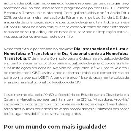
autoridades públicas nacionais e/ou locais e representantes das organizaçõe
sociedade civil na discussão sobre o progresso das políticas LGBTI (Lésbicas,
Bissexuais, Transexuais e Intersexo). Portugal será, aliás, o anfitrião do Fór
2018, sendo a primeira realização do Fórum num país do Sul da UE. É de sal
a agenda da orientação sexual e identidade de género tem tido enormes av
últimos 10 anos no nosso país, que tem estado debaixo do olhar internaciona
robustez do seu quadro jurídico nesta área, servindo de inspiração para alg
nos seus próprios avanços neste domínio.
Neste contexto, e por ocasião do próximo
Dia Internacional de Luta co
Homofobia e Transfobia
e do
Dia Nacional contra a Homofobia e
Transfobia
, 17 de maio, a Comissão para a Cidadania e Igualdade de Géner
enquanto mecanismo público para a igualdade de género, colocará na fac
suas instalações, situadas na Avenida da República, nº 32, uma faixa arco-íri
do movimento LGBTI, assinalando de forma simbólica o compromisso políti
para com a agenda LGBTI. A bandeira arco-íris será, igualmente, colocada n
e na página institucional do Facebook da CIG.
Nesse mesmo dia, pelas 10h30, a Secretária de Estado para a Cidadania e a I
Catarina Marcelino apresentará, também na CIG, os “Atacadores Arco-Íris”,
iniciativa que conta com o apoio de várias Federações desportivas. Estes ata
serão distribuídos por atletas de várias modalidades e utilizados nas compe
terão lugar nos dois fins de semana seguintes.
Por um mundo com mais igualdade!