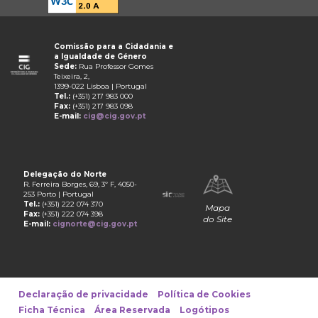
Comissão para a Cidadania e
a Igualdade de Género
Sede:
Rua Professor Gomes
Teixeira, 2,
1399-022 Lisboa | Portugal
Tel.:
(+351) 217 983 000
Fax:
(+351) 217 983 098
E-mail:
cig@cig.gov.pt
Delegação do Norte
R. Ferreira Borges, 69, 3º F, 4050-
253 Porto | Portugal
Tel.:
(+351) 222 074 370
Mapa
Fax:
(+351) 222 074 398
do Site
E-mail:
cignorte@cig.gov.pt
Declaração de privacidade
Política de Cookies
Ficha Técnica
Área Reservada
Logótipos