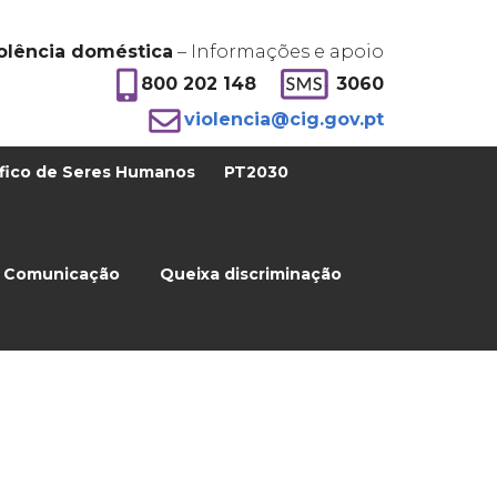
olência doméstica
– Informações e apoio
800 202 148
3060
violencia@cig.gov.pt
fico de Seres Humanos
PT2030
Comunicação
Queixa discriminação