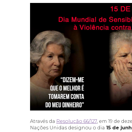
Através da
Resolução 66/127
, em 19 de dez
Nações Unidas designou o dia
15 de jun