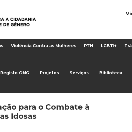
Vi
ns
Violência Contra as Mulheres
PTN
LGBTI+
Trá
Registo ONG
Projetos
Serviços
Biblioteca
zação para o Combate à
as Idosas