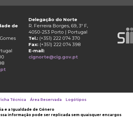
Delegação do Norte
ldade de
R. Ferreira Borges, 69, 3º F,
4050-253 Porto | Portugal
r Gomes
Tel.:
(+351) 222 074 370
Fax:
(+351) 222 074 398
rtugal
E-mail:
00
cignorte@cig.gov.pt
98
.pt
Ficha Técnica
Área Reservada
Logótipos
ia e a Igualdade de Género
nossa informação pode ser replicada sem quaisquer encargos