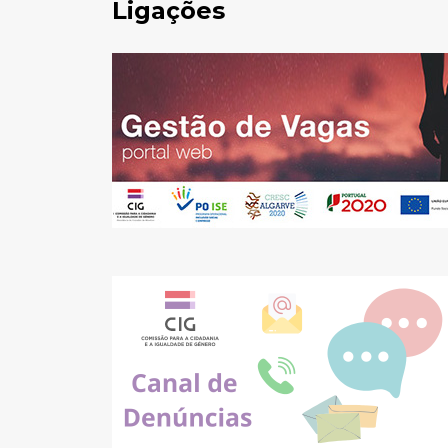
Ligações
Pesquisar
no
site: