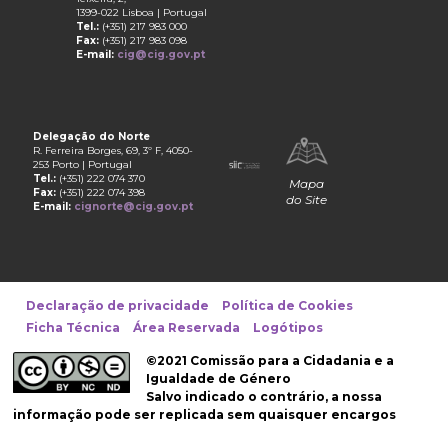
1399-022 Lisboa | Portugal
Tel.:
(+351) 217 983 000
Fax:
(+351) 217 983 098
E-mail:
cig@cig.gov.pt
Delegação do Norte
R. Ferreira Borges, 69, 3º F, 4050-
253 Porto | Portugal
Tel.:
(+351) 222 074 370
Mapa
Fax:
(+351) 222 074 398
do Site
E-mail:
cignorte@cig.gov.pt
Declaração de privacidade
Política de Cookies
Ficha Técnica
Área Reservada
Logótipos
©2021 Comissão para a Cidadania e a
Igualdade de Género
Salvo indicado o contrário, a nossa
informação pode ser replicada sem quaisquer encargos