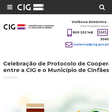
Pesquisar
no
Violência doméstica
–
site:
Informações e apoio
800 202 148
3060
violencia@cig.gov.pt
Celebração de Protocolo de Cooper
entre a CIG e o Município de Cinfães
2015/04/14