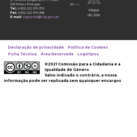
253 Porto | Portugal
Tel.:
(+351) 222 074 370
Mapa
Fax:
(+351) 222 074 398
do Site
E-mail:
cignorte@cig.gov.pt
Declaração de privacidade
Política de Cookies
Ficha Técnica
Área Reservada
Logótipos
©2021 Comissão para a Cidadania e a
Igualdade de Género
Salvo indicado o contrário, a nossa
informação pode ser replicada sem quaisquer encargos