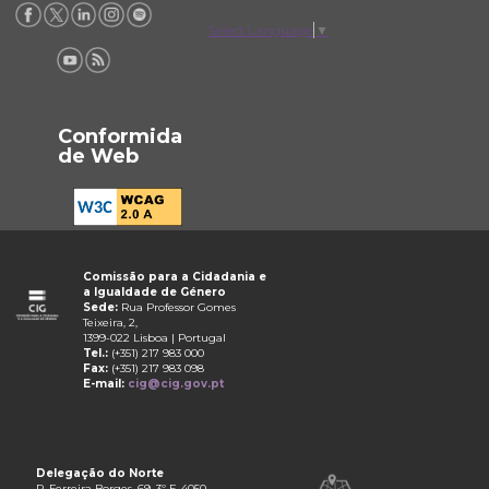
Select Language
▼
Conformida
de Web
Comissão para a Cidadania e
a Igualdade de Género
Sede:
Rua Professor Gomes
Teixeira, 2,
1399-022 Lisboa | Portugal
Tel.:
(+351) 217 983 000
Fax:
(+351) 217 983 098
E-mail:
cig@cig.gov.pt
Delegação do Norte
R. Ferreira Borges, 69, 3º F, 4050-