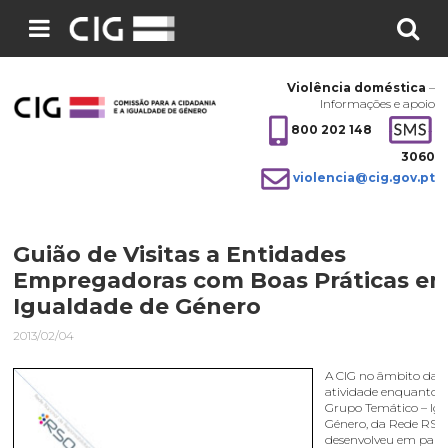
Pesquisar
no
Violência doméstica
–
site:
Informações e apoio
800 202 148
3060
violencia@cig.gov.pt
Guião de Visitas a Entidades
Empregadoras com Boas Práticas e
Igualdade de Género
2013/02/04
A CIG no âmbito da 
atividade enquanto
Grupo Temático – Ig
Género, da Rede RSO
desenvolveu em parce