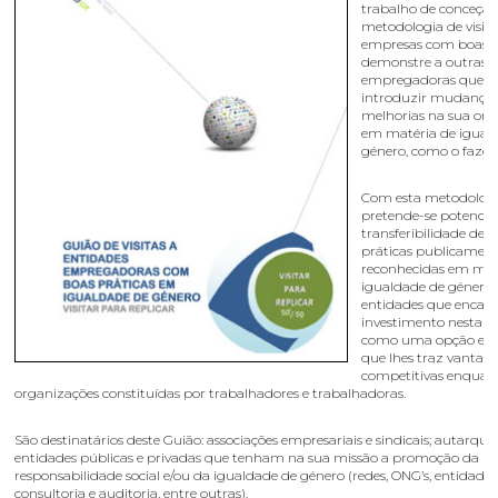
trabalho de conceçã
metodologia de visita
empresas com boas p
demonstre a outras 
empregadoras que 
introduzir mudanças
melhorias na sua or
em matéria de igual
género, como o fazer.
Com esta metodologia
pretende-se potencia
transferibilidade de 
práticas publicamen
reconhecidas em mat
igualdade de género 
entidades que encar
investimento nesta m
como uma opção est
que lhes traz vantag
competitivas enquan
organizações constituídas por trabalhadores e trabalhadoras.
São destinatários deste Guião: associações empresariais e sindicais; autarquia
entidades públicas e privadas que tenham na sua missão a promoção da
responsabilidade social e/ou da igualdade de género (redes, ONG’s, entidades
consultoria e auditoria, entre outras).