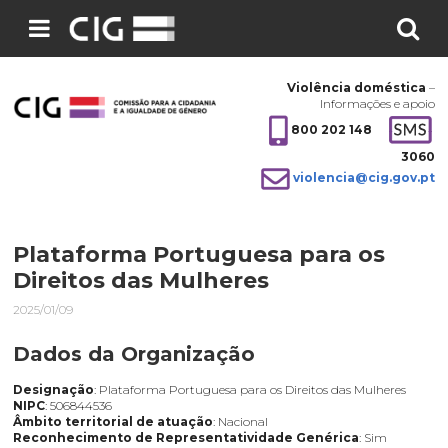
Pesquisar
no
Violência doméstica
–
site:
Informações e apoio
800 202 148
3060
violencia@cig.gov.pt
Plataforma Portuguesa para os
Direitos das Mulheres
2025/01/09
Dados da Organização
Designação
: Plataforma Portuguesa para os Direitos das Mulheres
NIPC
: 506844536
Âmbito territorial de atuação
: Nacional
Reconhecimento de Representatividade Genérica
: Sim