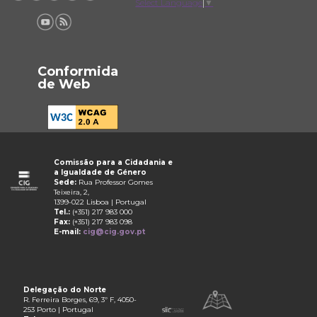
Select Language
▼
Conformida
de Web
Comissão para a Cidadania e
a Igualdade de Género
Sede:
Rua Professor Gomes
Teixeira, 2,
1399-022 Lisboa | Portugal
Tel.:
(+351) 217 983 000
Fax:
(+351) 217 983 098
E-mail:
cig@cig.gov.pt
Delegação do Norte
R. Ferreira Borges, 69, 3º F, 4050-
253 Porto | Portugal