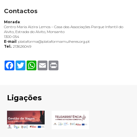
Contactos
Morada
:
Centro Maria Alzira Lemos – Casa das Associações Parque Infantil do
Alvito, Estrada do Alvito, Monsanto
1300-054
E-mail
: plataforma@plataformamulheres.org.pt
Tel.
: 213626049
Facebook
Twitter
WhatsApp
Email
Print
Ligações