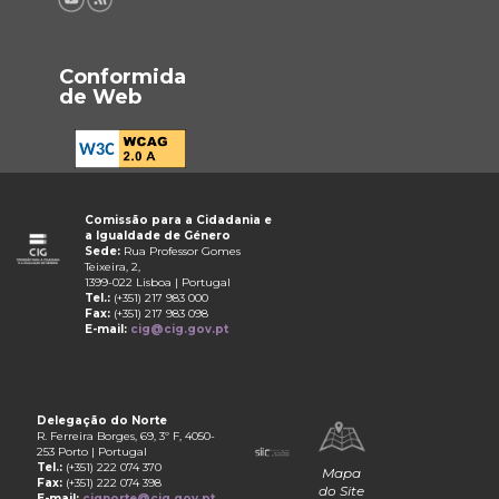
Conformida
de Web
Comissão para a Cidadania e
a Igualdade de Género
Sede:
Rua Professor Gomes
Teixeira, 2,
1399-022 Lisboa | Portugal
Tel.:
(+351) 217 983 000
Fax:
(+351) 217 983 098
E-mail:
cig@cig.gov.pt
Delegação do Norte
R. Ferreira Borges, 69, 3º F, 4050-
253 Porto | Portugal
Tel.:
(+351) 222 074 370
Mapa
Fax:
(+351) 222 074 398
do Site
E-mail:
cignorte@cig.gov.pt