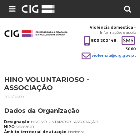
Pesquisar
no
Violência doméstica
–
site:
Informações e apoio
800 202 148
3060
violencia@cig.gov.pt
HINO VOLUNTARIOSO -
ASSOCIAÇÃO
2025/06/09
Dados da Organização
Designação
: HINO VOLUNTARIOSO - ASSOCIAÇÃO
NIPC
: 516663620
Âmbito territorial de atuação
: Nacional