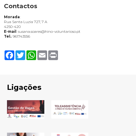
Contactos
Morada
:
Rua Santa Luzia 727, 7 A
4250-420
E-mail
: susana.soares@hino-voluntarioso.pt
Tel.
: 961743556
Facebook
Twitter
WhatsApp
Email
Print
Ligações