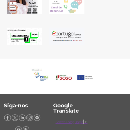
Siga-nos
Google
Translate
Select Language
▼