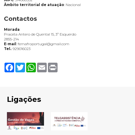
Âmbito territorial de atuação
: Nacional
Contactos
Morada
:
Praceta Antero de Quental 15, 3º Esquerdo
2855-214
E-mail
: femafroportugal@gmail.com
Tel.
: 929016023
Facebook
Twitter
WhatsApp
Email
Print
Ligações