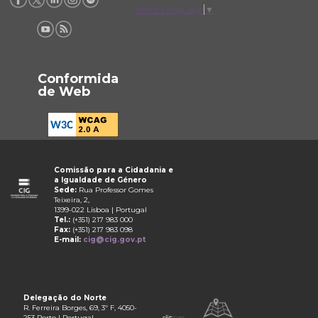
Select Language
▼
Conformida
de Web
Comissão para a Cidadania e
a Igualdade de Género
Sede:
Rua Professor Gomes
Teixeira, 2,
1399-022 Lisboa | Portugal
Tel.:
(+351) 217 983 000
Fax:
(+351) 217 983 098
E-mail:
cig@cig.gov.pt
Delegação do Norte
R. Ferreira Borges, 69, 3º F, 4050-
253 Porto | Portugal