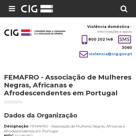
Pesquisar
no
Violência doméstica
–
site:
Informações e apoio
800 202 148
3060
violencia@cig.gov.pt
FEMAFRO - Associação de Mulheres
Negras, Africanas e
Afrodescendentes em Portugal
2025/05/14
Dados da Organização
Designação
: FEMAFRO - Associação de Mulheres Negras, Africanas e
Afrodescendentes em Portugal
NIPC
: 514060352