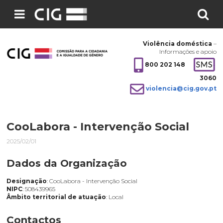
Pesquisar
no
Violência doméstica
–
site:
Informações e apoio
800 202 148
3060
violencia@cig.gov.pt
CooLabora - Intervenção Social
2025/02/01
Dados da Organização
Designação
: CooLabora - Intervenção Social
NIPC
: 508439965
Âmbito territorial de atuação
: Local
Contactos