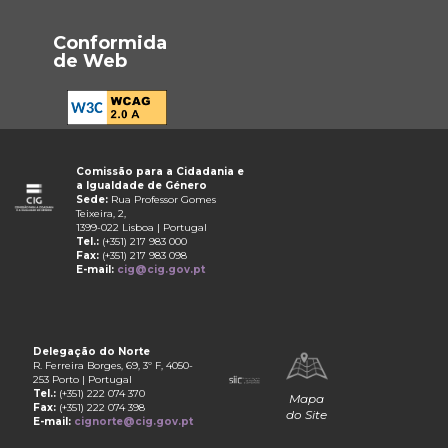
Conformida
de Web
Comissão para a Cidadania e
a Igualdade de Género
Sede:
Rua Professor Gomes
Teixeira, 2,
1399-022 Lisboa | Portugal
Tel.:
(+351) 217 983 000
Fax:
(+351) 217 983 098
E-mail:
cig@cig.gov.pt
Delegação do Norte
R. Ferreira Borges, 69, 3º F, 4050-
253 Porto | Portugal
Tel.:
(+351) 222 074 370
Mapa
Fax:
(+351) 222 074 398
do Site
E-mail:
cignorte@cig.gov.pt