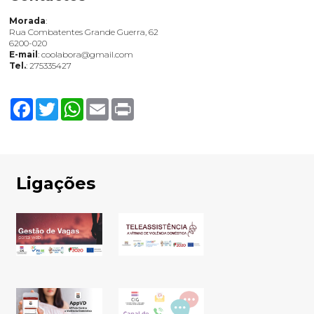
Morada
:
Rua Combatentes Grande Guerra, 62
6200-020
E-mail
: coolabora@gmail.com
Tel.
: 275335427
Facebook
Twitter
WhatsApp
Email
Print
Ligações