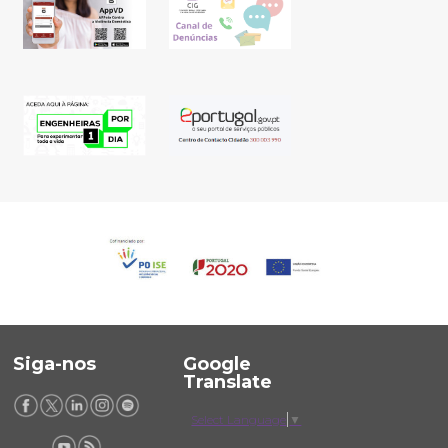
Siga-nos
Google
Translate
Select Language
▼