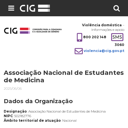
Pesquisar
no
Violência doméstica
–
site:
Informações e apoio
800 202 148
3060
violencia@cig.gov.pt
Associação Nacional de Estudantes
de Medicina
2025/06/06
Dados da Organização
Designação
: Associação Nacional de Estudantes de Medicina
NIPC
: 502182776
Âmbito territorial de atuação
: Nacional