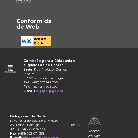
Conformida
de Web
Comissão para a Cidadania e
a Igualdade de Género
Sede:
Rua Professor Gomes
Teixeira, 2,
1399-022 Lisboa | Portugal
Tel.:
(+351) 217 983 000
Fax:
(+351) 217 983 098
E-mail:
cig@cig.gov.pt
Delegação do Norte
R. Ferreira Borges, 69, 3º F, 4050-
253 Porto | Portugal
Tel.:
(+351) 222 074 370
Mapa
Fax:
(+351) 222 074 398
do Site
E-mail:
cignorte@cig.gov.pt