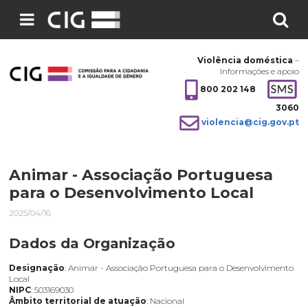
Pesquisar
no
Violência doméstica
–
site:
Informações e apoio
800 202 148
3060
violencia@cig.gov.pt
Animar - Associação Portuguesa
para o Desenvolvimento Local
2025/04/16
Dados da Organização
Designação
: Animar - Associação Portuguesa para o Desenvolvimento
Local
NIPC
: 503169030
Âmbito territorial de atuação
: Nacional