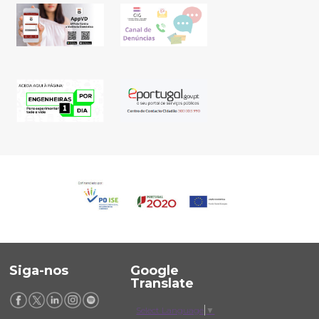
Siga-nos
Google
Translate
Select Language
▼