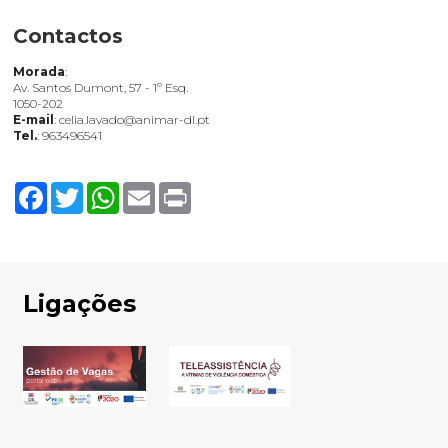
Contactos
Morada
:
Av. Santos Dumont, 57 - 1º Esq.
1050-202
E-mail
: celia.lavado@animar-dl.pt
Tel.
: 963496541
Facebook
Twitter
WhatsApp
Email
Print
Ligações