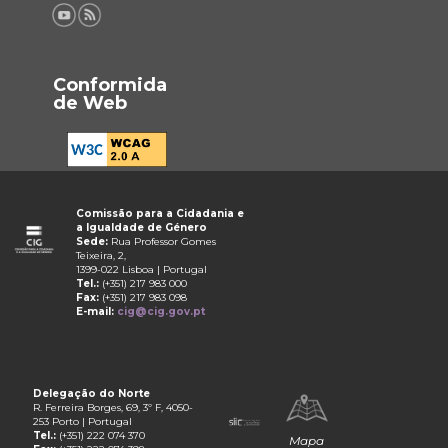
Conformida
de Web
Comissão para a Cidadania e
a Igualdade de Género
Sede:
Rua Professor Gomes
Teixeira, 2,
1399-022 Lisboa | Portugal
Tel.:
(+351) 217 983 000
Fax:
(+351) 217 983 098
E-mail:
cig@cig.gov.pt
Delegação do Norte
R. Ferreira Borges, 69, 3º F, 4050-
253 Porto | Portugal
Tel.:
(+351) 222 074 370
Mapa