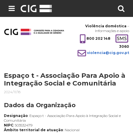
Pesquisar
no
Violência doméstica
–
site:
Informações e apoio
800 202 148
3060
violencia@cig.gov.pt
Espaço t - Associação Para Apoio à
Integração Social e Comunitária
2024/11/18
Dados da Organização
Designação
: Espaço t - Associação Para Apoio à Integração Social e
Comunitária
NIPC
: 503532479
Âmbito territorial de atuação
: Nacional