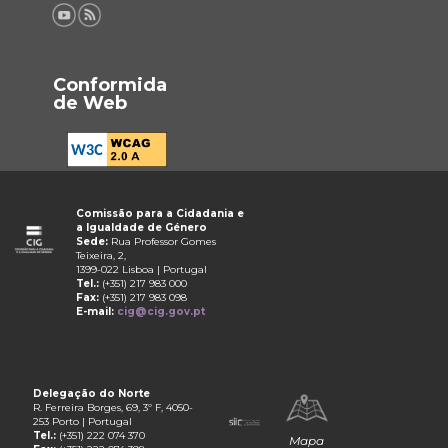
Conformida
de Web
Comissão para a Cidadania e
a Igualdade de Género
Sede:
Rua Professor Gomes
Teixeira, 2,
1399-022 Lisboa | Portugal
Tel.:
(+351) 217 983 000
Fax:
(+351) 217 983 098
E-mail:
cig@cig.gov.pt
Delegação do Norte
R. Ferreira Borges, 69, 3º F, 4050-
253 Porto | Portugal
Tel.:
(+351) 222 074 370
Mapa