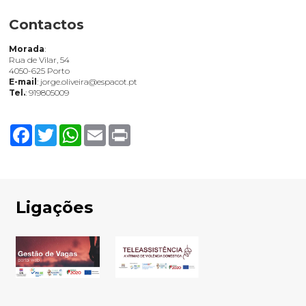
Contactos
Morada
:
Rua de Vilar, 54
4050-625 Porto
E-mail
: jorge.oliveira@espacot.pt
Tel.
: 919805009
Facebook
Twitter
WhatsApp
Email
Print
Ligações