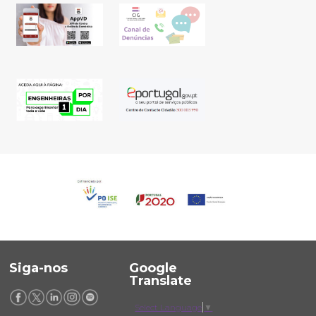
Siga-nos
Google
Translate
Select Language
▼