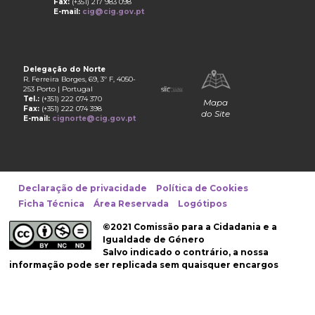
Fax:
(+351) 217 983 098
E-mail:
cig@cig.gov.pt
Delegação do Norte
R. Ferreira Borges, 69, 3º F, 4050-
253 Porto | Portugal
Tel.:
(+351) 222 074 370
Mapa
Fax:
(+351) 222 074 398
do Site
E-mail:
cignorte@cig.gov.pt
Declaração de privacidade
Política de Cookies
Ficha Técnica
Área Reservada
Logótipos
©2021 Comissão para a Cidadania e a
Igualdade de Género
Salvo indicado o contrário, a nossa
informação pode ser replicada sem quaisquer encargos