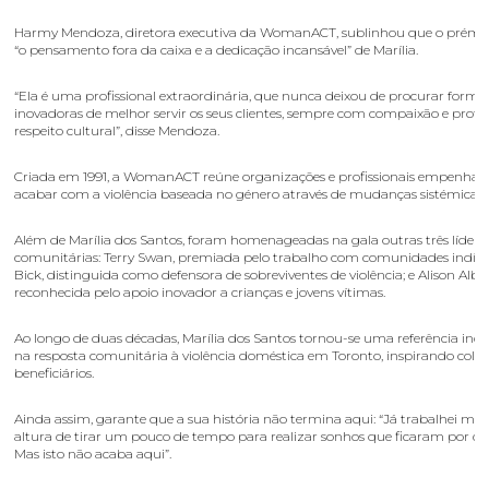
Harmy Mendoza, diretora executiva da WomanACT, sublinhou que o prémi
“o pensamento fora da caixa e a dedicação incansável” de Marília.
“Ela é uma profissional extraordinária, que nunca deixou de procurar forma
inovadoras de melhor servir os seus clientes, sempre com compaixão e prof
respeito cultural”, disse Mendoza.
Criada em 1991, a WomanACT reúne organizações e profissionais empenha
acabar com a violência baseada no género através de mudanças sistémicas.
Além de Marília dos Santos, foram homenageadas na gala outras três lídere
comunitárias: Terry Swan, premiada pelo trabalho com comunidades indígen
Bick, distinguida como defensora de sobreviventes de violência; e Alison Albr
reconhecida pelo apoio inovador a crianças e jovens vítimas.
Ao longo de duas décadas, Marília dos Santos tornou-se uma referência inc
na resposta comunitária à violência doméstica em Toronto, inspirando coleg
beneficiários.
Ainda assim, garante que a sua história não termina aqui: “Já trabalhei mui
altura de tirar um pouco de tempo para realizar sonhos que ficaram por con
Mas isto não acaba aqui”.