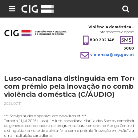
Pesquisar
no
Violência doméstica
–
site:
Informações e apoio
800 202 148
3060
violencia@cig.gov.pt
Luso-canadiana distinguida em Tor
com prémio pela inovação no comba
violência doméstica (C/ÁUDIO)
2025/07/11
*** Serviço áudio disponível em www.lusa.pt ***
Toronto, 11 jul 2025 (Lusa) – A luso-canadiana Marília dos Santos, conselheira 
de género e coordenadora de programas para seniores no Abrigo Centre, foi
distinguida na noite de quinta-feira com o prémio “Inovação em Ação” atri
uma instituição canadiana.