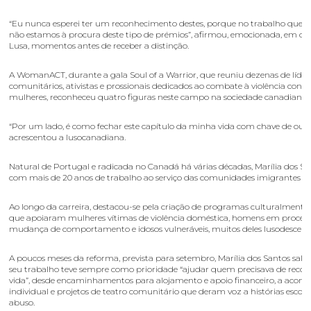
“Eu nunca esperei ter um reconhecimento destes, porque no trabalho que 
não estamos à procura deste tipo de prémios”, afirmou, emocionada, em dec
Lusa, momentos antes de receber a distinção.
A WomanACT, durante a gala Soul of a Warrior, que reuniu dezenas de líder
comunitários, ativistas e prossionais dedicados ao combate à violência contr
mulheres, reconheceu quatro figuras neste campo na sociedade canadiana.
“Por um lado, é como fechar este capítulo da minha vida com chave de ouro
acrescentou a lusocanadiana.
Natural de Portugal e radicada no Canadá há várias décadas, Marília dos S
com mais de 20 anos de trabalho ao serviço das comunidades imigrantes e
Ao longo da carreira, destacou-se pela criação de programas culturalmente 
que apoiaram mulheres vítimas de violência doméstica, homens em process
mudança de comportamento e idosos vulneráveis, muitos deles lusodescend
A poucos meses da reforma, prevista para setembro, Marília dos Santos sali
seu trabalho teve sempre como prioridade “ajudar quem precisava de reco
vida”, desde encaminhamentos para alojamento e apoio financeiro, a acon
individual e projetos de teatro comunitário que deram voz a histórias escon
abuso.