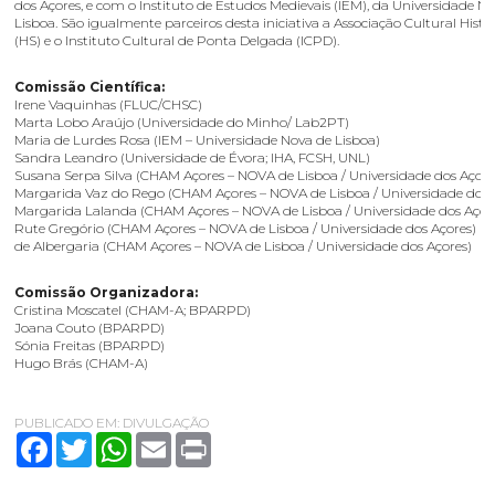
dos Açores, e com o Instituto de Estudos Medievais (IEM), da Universidade N
Lisboa. São igualmente parceiros desta iniciativa a Associação Cultural Histó
(HS) e o Instituto Cultural de Ponta Delgada (ICPD).
Comissão Científica:
Irene Vaquinhas (FLUC/CHSC)
Marta Lobo Araújo (Universidade do Minho/ Lab2PT)
Maria de Lurdes Rosa (IEM – Universidade Nova de Lisboa)
Sandra Leandro (Universidade de Évora; IHA, FCSH, UNL)
Susana Serpa Silva (CHAM Açores – NOVA de Lisboa / Universidade dos Açore
Margarida Vaz do Rego (CHAM Açores – NOVA de Lisboa / Universidade dos 
Margarida Lalanda (CHAM Açores – NOVA de Lisboa / Universidade dos Açor
Rute Gregório (CHAM Açores – NOVA de Lisboa / Universidade dos Açores) Isa
de Albergaria (CHAM Açores – NOVA de Lisboa / Universidade dos Açores)
Comissão Organizadora:
Cristina Moscatel (CHAM-A; BPARPD)
Joana Couto (BPARPD)
Sónia Freitas (BPARPD)
Hugo Brás (CHAM-A)
PUBLICADO EM:
DIVULGAÇÃO
Facebook
Twitter
WhatsApp
Email
Print