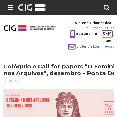
Pesquisar
no
Violência doméstica
–
site:
Informações e apoio
800 202 148
3060
violencia@cig.gov.pt
Colóquio e Call for papers “O Femini
nos Arquivos”, dezembro – Ponta De
2019/11/28