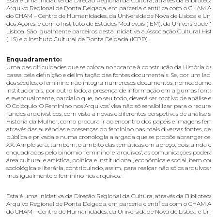
Esta é uma iniciativa da Direção Regional da Cultura, através da Biblioteca 
Arquivo Regional de Ponta Delgada, em parceria científica com o CHAM Aço
do CHAM – Centro de Humanidades, da Universidade Nova de Lisboa e Univ
dos Açores, e com o Instituto de Estudos Medievais (IEM), da Universidade N
Lisboa. São igualmente parceiros desta iniciativa a Associação Cultural Histó
(HS) e o Instituto Cultural de Ponta Delgada (ICPD).
Enquadramento:
Uma das dificuldades que se coloca no tocante à construção da História da
passa pela definição e delimitação das fontes documentais. Se, por um lado,
dos séculos, o feminino não integra numerosos documentos, nomeadamente 
institucionais, por outro lado, a presença de informação em algumas fontes 
e, eventualmente, parcial o que, no seu todo, deverá ser motivo de análise e re
O Colóquio ‘O Feminino nos Arquivos’ visa não só sensibilizar para o recurso 
fundos arquivísticos, com vista a novas e diferentes perspetivas de análise so
História da Mulher, como procura ir ao encontro dos papéis e imagens femin
através das ausências e presenças do feminino nas mais diversas fontes, de í
pública e privada e numa cronologia alargada que se propõe abranger os sé
XX. Amplo será, também, o âmbito das temáticas em apreço, pois, ainda qu
enquadradas pelo binómio ‘feminino’ e ‘arquivos’, as comunicações poderão
área cultural e artística, política e institucional, económica e social, bem co
sociológica e literária, contribuindo, assim, para realçar não só os arquivos f
mas igualmente o feminino nos arquivos.
Esta é uma iniciativa da Direção Regional da Cultura, através da Biblioteca 
Arquivo Regional de Ponta Delgada, em parceria científica com o CHAM Aço
do CHAM – Centro de Humanidades, da Universidade Nova de Lisboa e Univ