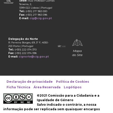
Sede:
Rua Professor Gomes
Teixeira, 2,
1399-022 Lisboa | Portugal
Tel.:
(+351) 217 983 000
Fax:
(+351) 217 983 098
E-mail:
cig@cig.gov.pt
Delegação do Norte
R. Ferreira Borges, 69, 3º F, 4050-
253 Porto | Portugal
Tel.:
(+351) 222 074 370
Mapa
Fax:
(+351) 222 074 398
do Site
E-mail:
cignorte@cig.gov.pt
Declaração de privacidade
Política de Cookies
Ficha Técnica
Área Reservada
Logótipos
©2021 Comissão para a Cidadania e a
Igualdade de Género
Salvo indicado o contrário, a nossa
informação pode ser replicada sem quaisquer encargos