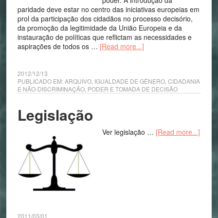
poder. A introdução da
paridade deve estar no centro das iniciativas europeias em
prol da participação dos cidadãos no processo decisório,
da promoção da legitimidade da União Europeia e da
instauração de políticas que reflictam as necessidades e
aspirações de todos os …
[Read more...]
2012/12/13
PUBLICADO EM:
ARQUIVO
,
IGUALDADE DE GÉNERO, CIDADANIA
E NÃO-DISCRIMINAÇÃO
,
PODER E TOMADA DE DECISÃO
Legislação
Ver legislação …
[Read more...]
2011/03/01