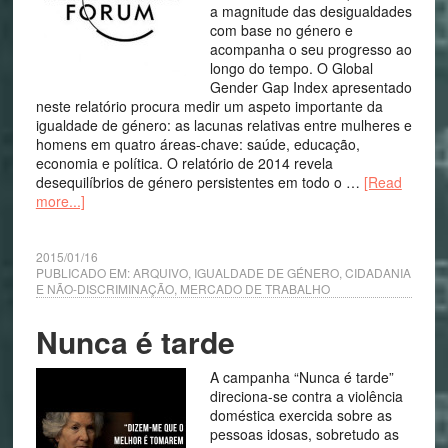
a magnitude das desigualdades
com base no género e
acompanha o seu progresso ao
longo do tempo. O Global
Gender Gap Index apresentado
neste relatório procura medir um aspeto importante da
igualdade de género: as lacunas relativas entre mulheres e
homens em quatro áreas-chave: saúde, educação,
economia e política. O relatório de 2014 revela
desequilíbrios de género persistentes em todo o …
[Read
more...]
2015/01/16
PUBLICADO EM:
ARQUIVO
,
IGUALDADE DE GÉNERO, CIDADANIA
E NÃO-DISCRIMINAÇÃO
,
MERCADO DE TRABALHO
Nunca é tarde
A campanha “Nunca é tarde”
direciona-se contra a violência
doméstica exercida sobre as
pessoas idosas, sobretudo as