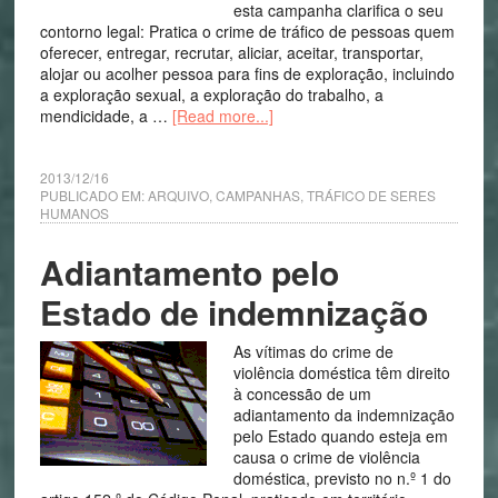
esta campanha clarifica o seu
contorno legal: Pratica o crime de tráfico de pessoas quem
oferecer, entregar, recrutar, aliciar, aceitar, transportar,
alojar ou acolher pessoa para fins de exploração, incluindo
a exploração sexual, a exploração do trabalho, a
mendicidade, a …
[Read more...]
2013/12/16
PUBLICADO EM:
ARQUIVO
,
CAMPANHAS
,
TRÁFICO DE SERES
HUMANOS
Adiantamento pelo
Estado de indemnização
As vítimas do crime de
violência doméstica têm direito
à concessão de um
adiantamento da indemnização
pelo Estado quando esteja em
causa o crime de violência
doméstica, previsto no n.º 1 do