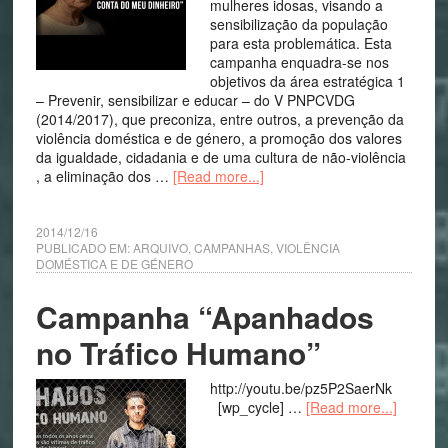
mulheres idosas, visando a
sensibilização da população
para esta problemática. Esta
campanha enquadra-se nos
objetivos da área estratégica 1
– Prevenir, sensibilizar e educar – do V PNPCVDG
(2014/2017), que preconiza, entre outros, a prevenção da
violência doméstica e de género, a promoção dos valores
da igualdade, cidadania e de uma cultura de não-violência
, a eliminação dos …
[Read more...]
2014/12/16
PUBLICADO EM:
ARQUIVO
,
CAMPANHAS
,
VIOLÊNCIA
DOMÉSTICA E DE GÉNERO
Campanha “Apanhados
no Tráfico Humano”
http://youtu.be/pz5P2SaerNk
[wp_cycle] …
[Read more...]