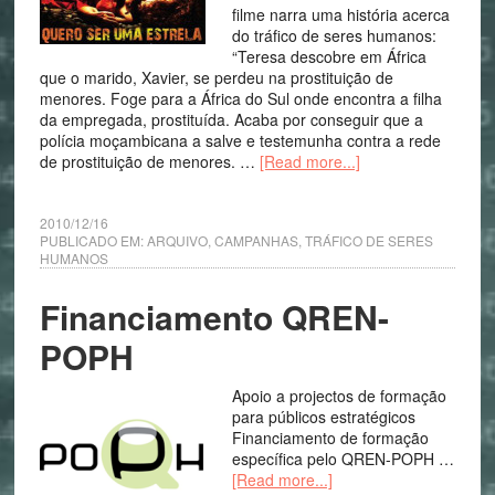
filme narra uma história acerca
do tráfico de seres humanos:
“Teresa descobre em África
que o marido, Xavier, se perdeu na prostituição de
menores. Foge para a África do Sul onde encontra a filha
da empregada, prostituída. Acaba por conseguir que a
polícia moçambicana a salve e testemunha contra a rede
de prostituição de menores. …
[Read more...]
2010/12/16
PUBLICADO EM:
ARQUIVO
,
CAMPANHAS
,
TRÁFICO DE SERES
HUMANOS
Financiamento QREN-
POPH
Apoio a projectos de formação
para públicos estratégicos
Financiamento de formação
específica pelo QREN-POPH …
[Read more...]