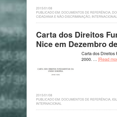
2015/01/08
PUBLICADO EM:
DOCUMENTOS DE REFERÊNCIA
,
DO
CIDADANIA E NÃO-DISCRIMINAÇÃO
,
INTERNACIONA
Carta dos Direitos F
Nice em Dezembro de
Carta dos Direito
2000. …
[Read more
2015/01/08
PUBLICADO EM:
DOCUMENTOS DE REFERÊNCIA
,
IG
INTERNACIONAL