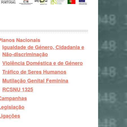
Planos Nacionais
Igualdade de Género, Cidadania e
Não-discriminação
Violência Doméstica e de Género
Tráfico de Seres Humanos
Mutilação Genital Feminina
RCSNU 1325
Campanhas
Legislação
Ligações