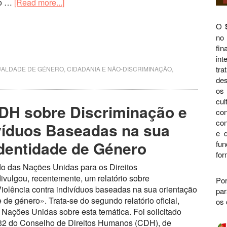
ão …
[Read more...]
O
no
fi
int
tra
UALDADE DE GÉNERO, CIDADANIA E NÃO-DISCRIMINAÇÃO
,
des
os 
cul
DH sobre Discriminação e
con
con
ivíduos Baseadas na sua
e d
Identidade de Género
fu
for
o das Nações Unidas para os Direitos
ulgou, recentemente, um relatório sobre
Por
iolência contra indivíduos baseadas na sua orientação
par
 de género». Trata-se do segundo relatório oficial,
os 
Nações Unidas sobre esta temática. Foi solicitado
/32 do Conselho de Direitos Humanos (CDH), de