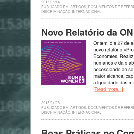
2015/05/14
PUBLICADO EM:
ARTIGOS
,
DOCUMENTOS DE REFER
DISCRIMINAÇÃO
,
INTERNACIONAL
Novo Relatório da O
Ontem, dia 27 de a
novo relatório «Pr
Economies, Realizi
humanos e da elabo
necessidade de se 
maior alcance, cap
a igualdade das mu
[Read more...]
2015/04/28
PUBLICADO EM:
ARTIGOS
,
DOCUMENTOS DE REFER
DISCRIMINAÇÃO
,
INTERNACIONAL
Boas Práticas no Com