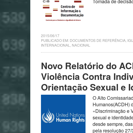
Tomada de decis
2015/06/17
PUBLICADO EM:
DOCUMENTOS DE REFERÊNCIA
,
IG
INTERNACIONAL
,
NACIONAL
Novo Relatório do AC
Violência Contra Ind
Orientação Sexual e 
O Alto Comissariad
Humanos(ACDH) div
«Discriminação e V
sexual e identidade
desde sempre, das 
pela resolução 27