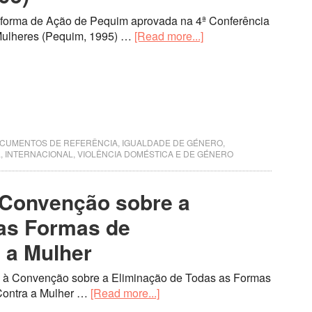
aforma de Ação de Pequim aprovada na 4ª Conferência
Mulheres (Pequim, 1995) …
[Read more...]
CUMENTOS DE REFERÊNCIA
,
IGUALDADE DE GÉNERO,
L
,
INTERNACIONAL
,
VIOLÊNCIA DOMÉSTICA E DE GÉNERO
 Convenção sobre a
 as Formas de
 a Mulher
l à Convenção sobre a Eliminação de Todas as Formas
Contra a Mulher …
[Read more...]