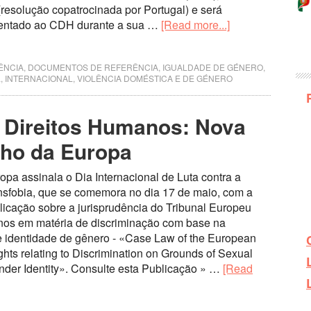
resolução copatrocinada por Portugal) e será
entado ao CDH durante a sua …
[Read more...]
ÊNCIA
,
DOCUMENTOS DE REFERÊNCIA
,
IGUALDADE DE GÉNERO,
L
,
INTERNACIONAL
,
VIOLÊNCIA DOMÉSTICA E DE GÉNERO
 Direitos Humanos: Nova
lho da Europa
pa assinala o Dia Internacional de Luta contra a
nsfobia, que se comemora no dia 17 de maio, com a
icação sobre a jurisprudência do Tribunal Europeu
nos em matéria de discriminação com base na
e identidade de gênero - «Case Law of the European
hts relating to Discrimination on Grounds of Sexual
nder Identity». Consulte esta Publicação » …
[Read