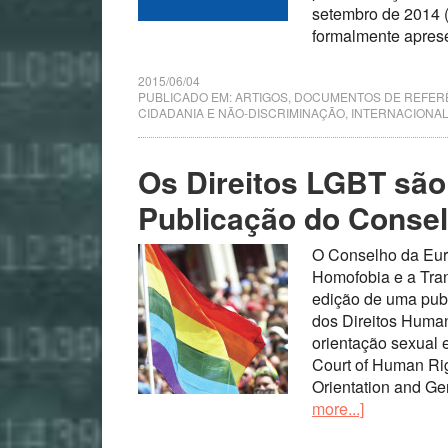
setembro de 2014 (
formalmente apres
2015/06/04
PUBLICADO EM:
ARTIGOS
,
DOCUMENTOS DE REFER
CIDADANIA E NÃO-DISCRIMINAÇÃO
,
INTERNACIONA
Os Direitos LGBT são
Publicação do Conse
O Conselho da Euro
Homofobia e a Tra
edição de uma publ
dos Direitos Huma
orientação sexual 
Court of Human Rig
Orientation and Ge
more...]