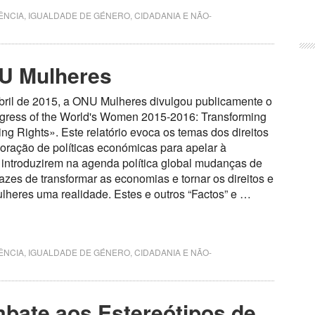
ÊNCIA
,
IGUALDADE DE GÉNERO, CIDADANIA E NÃO-
NU Mulheres
bril de 2015, a ONU Mulheres divulgou publicamente o
ogress of the World's Women 2015-2016: Transforming
ng Rights». Este relatório evoca os temas dos direitos
ração de políticas económicas para apelar à
introduzirem na agenda política global mudanças de
azes de transformar as economias e tornar os direitos e
lheres uma realidade. Estes e outros “Factos” e …
ÊNCIA
,
IGUALDADE DE GÉNERO, CIDADANIA E NÃO-
bate aos Estereótipos de