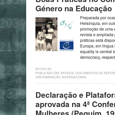
Género na Educação
Preparada por oca
Helsínquia, em out
promoção de uma ed
revista e ampliada
práticas está disp
Europa, em língua 
equality is central 
democracy, respe
2015/01/26
PUBLICADO EM:
ARTIGOS
,
DOCUMENTOS DE REFER
DISCRIMINAÇÃO
,
INTERNACIONAL
Declaração e Platafo
aprovada na 4ª Confe
Mulheres (Pequim, 19