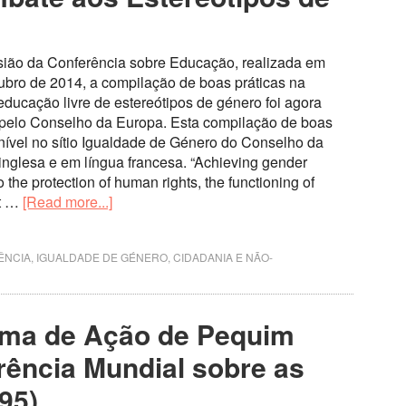
sião da Conferência sobre Educação, realizada em
ubro de 2014, a compilação de boas práticas na
ucação livre de estereótipos de género foi agora
 pelo Conselho da Europa. Esta compilação de boas
onível no sítio Igualdade de Género do Conselho da
inglesa e em língua francesa. “Achieving gender
to the protection of human rights, the functioning of
ct …
[Read more...]
ÊNCIA
,
IGUALDADE DE GÉNERO, CIDADANIA E NÃO-
rma de Ação de Pequim
rência Mundial sobre as
95)