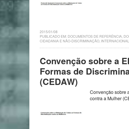
2015/01/08
PUBLICADO EM:
DOCUMENTOS DE REFERÊNCIA
,
DO
CIDADANIA E NÃO-DISCRIMINAÇÃO
,
INTERNACIONA
Convenção sobre a E
Formas de Discrimina
(CEDAW)
Convenção sobre a
contra a Mulher 