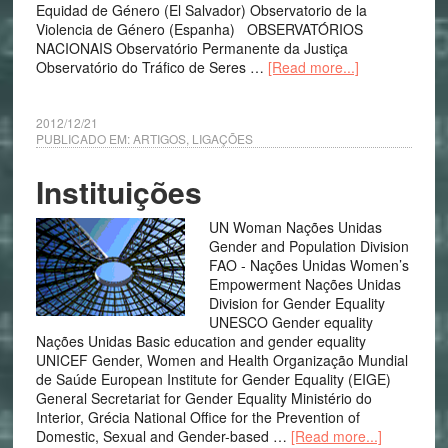
Equidad de Género (El Salvador) Observatorio de la
Violencia de Género (Espanha) OBSERVATÓRIOS
NACIONAIS Observatório Permanente da Justiça
Observatório do Tráfico de Seres …
[Read more...]
2012/12/21
PUBLICADO EM:
ARTIGOS
,
LIGAÇÕES
Instituições
UN Woman Nações Unidas
Gender and Population Division
FAO - Nações Unidas Women’s
Empowerment Nações Unidas
Division for Gender Equality
UNESCO Gender equality
Nações Unidas Basic education and gender equality
UNICEF Gender, Women and Health Organização Mundial
de Saúde European Institute for Gender Equality (EIGE)
General Secretariat for Gender Equality Ministério do
Interior, Grécia National Office for the Prevention of
Domestic, Sexual and Gender-based …
[Read more...]