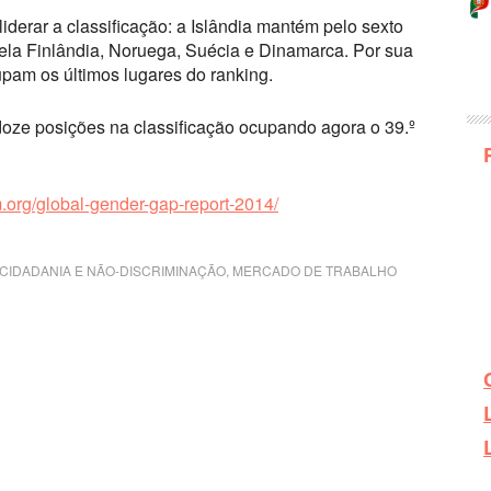
iderar a classificação: a Islândia mantém pelo sexto
pela Finlândia, Noruega, Suécia e Dinamarca. Por sua
pam os últimos lugares do ranking.
 doze posições na classificação ocupando agora o 39.º
m.org/global-gender-gap-report-2014/
CIDADANIA E NÃO-DISCRIMINAÇÃO
,
MERCADO DE TRABALHO