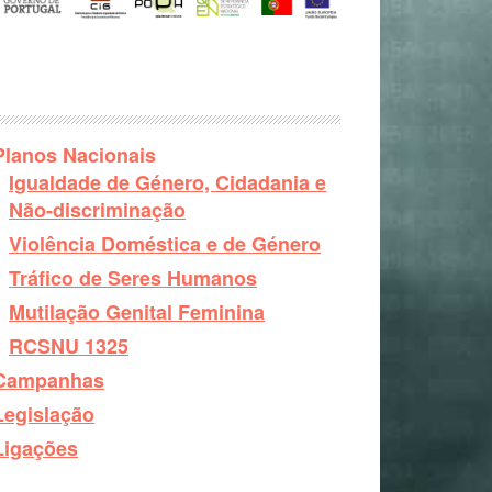
Planos Nacionais
Igualdade de Género, Cidadania e
Não-discriminação
Violência Doméstica e de Género
Tráfico de Seres Humanos
Mutilação Genital Feminina
RCSNU 1325
Campanhas
Legislação
Ligações