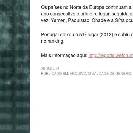
Os países no Norte da Europa continuam a l
ano consecutivo o primeiro lugar, seguida 
vez, Yemen, Paquistão, Chade e a Síria ocu
Portugal deixou o 51º lugar (2013) e subiu
no ranking.
Mais informação aqui:
http://reports.weforu
2015/01/16
PUBLICADO EM:
ARQUIVO
,
IGUALDADE DE GÉNERO, 