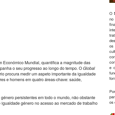
O
no
fi
int
tra
des
os 
cul
con
con
 Económico Mundial, quantifica a magnitude das
e d
panha o seu progresso ao longo do tempo. O
Global
fu
rio procura medir um aspeto importante da igualdade
for
heres e homens em quatro áreas-chave: saúde,
Por
par
de género persistentes em todo o mundo, não obstante
os 
de igualdade género no acesso ao mercado de trabalho