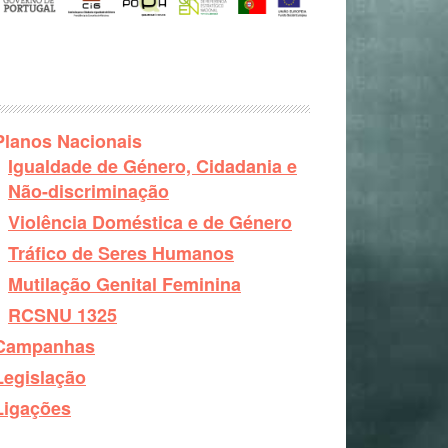
Planos Nacionais
Igualdade de Género, Cidadania e
Não-discriminação
Violência Doméstica e de Género
Tráfico de Seres Humanos
Mutilação Genital Feminina
RCSNU 1325
Campanhas
Legislação
Ligações