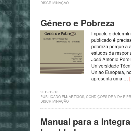
DISCRIMINAÇÃO
Género e Pobreza
Impacto e determin
publicado é preci
pobreza porque a 
estudos da respons
José António Perei
Universidade Técni
União Europeia, n
apresenta uma …
2012/12/13
PUBLICADO EM:
ARTIGOS
,
CONDIÇÕES DE VIDA E P
DISCRIMINAÇÃO
Manual para a Integr