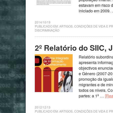
estavam em risco d
iniciado em 2009.
2014/10/19
PUBLICADO EM:
ARTIGOS
,
CONDIÇÕES DE VIDA E P
DISCRIMINAÇÃO
2º Relatório do SIIC,
Relatório subordin
apresenta informaç
objectivos enuncia
e Género (2007-201
promoção da igual
migrantes e de mino
todos os níveis. C
partes: a 1ª …
[Rea
2012/12/13
PUBLICADO EM:
ARTIGOS
,
CONDIÇÕES DE VIDA E P