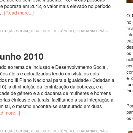
e pobreza em 2012, o valor mais elevado no período
 …
[Read more...]
O
no
fi
ROTEÇÃO SOCIAL
,
IGUALDADE DE GÉNERO, CIDADANIA E NÃO-
int
tra
des
 Junho 2010
os 
cul
con
ado ao tema da Inclusão e Desenvolvimento Social,
con
ões úteis e actualizadas tendo em vista os dois
e d
dos no III Plano Nacional para a Igualdade / Cidadania
fu
0): a diminuição da feminização da pobreza; e a
for
dade de género e a cidadania de mulheres e homens
rias étnicas e culturais, facilitando a sua integração a
Por
om tal, o mesmo encontra-se estruturado em duas
par
d more...]
os 
ROTEÇÃO SOCIAL
,
IGUALDADE DE GÉNERO, CIDADANIA E NÃO-