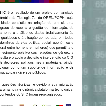
SIIC
é o resultado de um projeto cofinanciado
 âmbito da Tipologia 7.1 do QREN/POPH, cuja
nalidade consistiu na criação de um sistema
egrado de recolha e gestão de informação, de
tamento e análise de dados (relativamente às
igualdades e à situação comparada, em todos
domínios da vida politica, social, económica e
tural entre homens e mulheres) que permitiria o
hecimento objetivo das relações de género, a
sulta e o apoio à decisão e intervenção da CIG
e decisores políticos nesta matéria e, ainda,
ncionar como um suporte de informação e de
mação para diversos públicos.
 questões técnicas, e devido à sua migração
a uma nova e dinâmica plataforma tecnológica,
conteúdos do SIIC foram reorganizados.