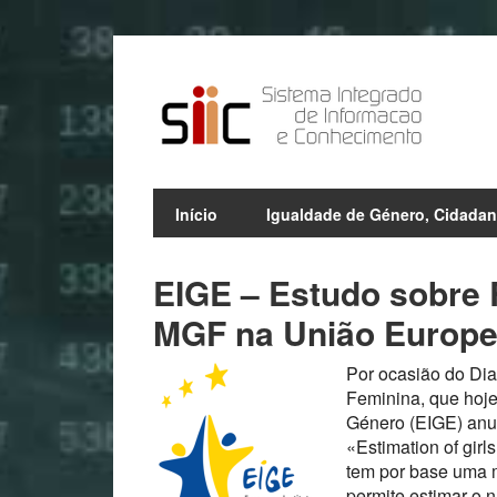
Início
Igualdade de Género, Cidadan
EIGE – Estudo sobre 
MGF na União Europei
Por ocasião do Dia
Feminina, que hoje
Género (EIGE) anun
«Estimation of gir
tem por base uma m
permite estimar o 