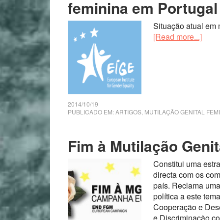
feminina em Portugal
Situação atual em 
[Read more...]
2014/10/19
PUBLICADO EM:
ARTIGOS
,
MUTILAÇÃO GENITAL FEM
Fim à Mutilação Genit
Constitui uma estr
directa com os co
país. Reclama uma 
política a este te
Cooperação e Dese
e Discriminação c