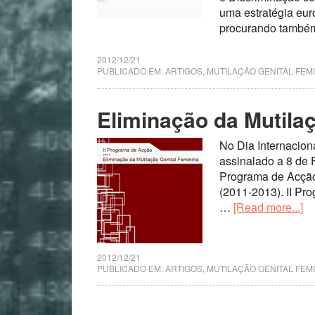
uma estratégia euro
procurando também
2012/12/21
PUBLICADO EM:
ARTIGOS
,
MUTILAÇÃO GENITAL FEM
Eliminação da Mutila
No Dia Internacion
assinalado a 8 de F
Programa de Acção
(2011-2013). II Pr
…
[Read more...]
2012/12/21
PUBLICADO EM:
ARTIGOS
,
MUTILAÇÃO GENITAL FEM