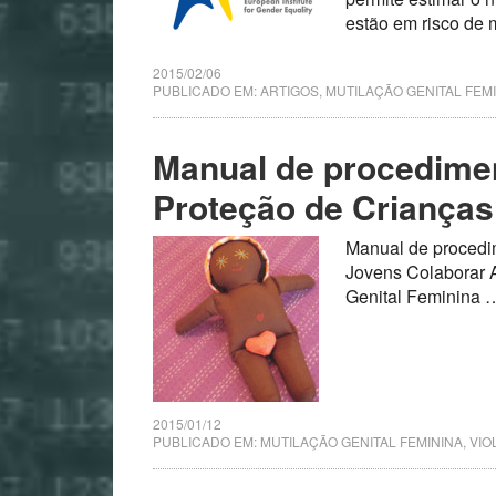
estão em risco de 
2015/02/06
PUBLICADO EM:
ARTIGOS
,
MUTILAÇÃO GENITAL FEM
Manual de procedime
Proteção de Crianças
Manual de procedi
Jovens Colaborar 
Genital Feminina
2015/01/12
PUBLICADO EM:
MUTILAÇÃO GENITAL FEMININA
,
VIO