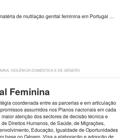
matéria de mutilação genital feminina em Portugal …
ININA
,
VIOLÊNCIA DOMÉSTICA E DE GÉNERO
al Feminina
atégia coordenada entre as parcerias e em articulação
mpromissos assumidos nos Planos nacionais em cada
maior atenção dos sectores de decisão técnica e
ma de Direitos Humanos, de Saúde, de Migrações,
nvolvimento, Educação, Igualdade de Oportunidades
om base no Género. Visa a elaboração e adopção de