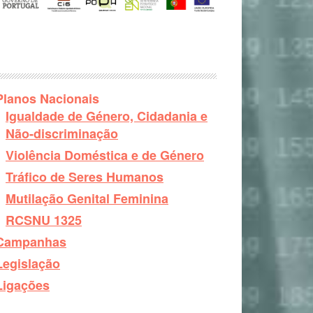
Planos Nacionais
Igualdade de Género, Cidadania e
Não-discriminação
Violência Doméstica e de Género
Tráfico de Seres Humanos
Mutilação Genital Feminina
RCSNU 1325
Campanhas
Legislação
Ligações