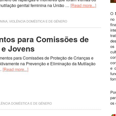
mutilação genital feminina na União …
[Read more...]
O
no
ININA
,
VIOLÊNCIA DOMÉSTICA E DE GÉNERO
fi
int
tra
ntos para Comissões de
des
 e Jovens
os 
cul
con
mentos para Comissões de Proteção de Crianças e
con
Ativamente na Prevenção e Eliminação da Mutilação
e d
 …
[Read more...]
fu
for
Por
par
os 
LÊNCIA DOMÉSTICA E DE GÉNERO