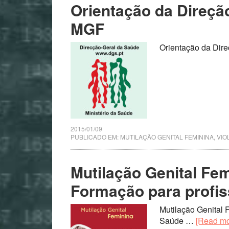
Orientação da Direçã
MGF
Orientação da Dir
2015/01/09
PUBLICADO EM:
MUTILAÇÃO GENITAL FEMININA
,
VIO
Mutilação Genital Fe
Formação para profis
Mutilação Genital 
Saúde …
[Read mor