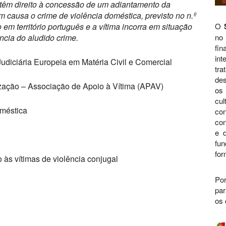
 têm direito à concessão de um adiantamento da
causa o crime de violência doméstica, previsto no n.º
 em território português e a vítima incorra em situação
O
cia do aludido crime.
no
fi
int
udiciária Europeia em Matéria Civil e Comercial
tra
des
zação – Associação de Apoio à Vítima (APAV)
os 
cul
oméstica
con
con
e d
fu
for
às vítimas de violência conjugal
Por
par
os 