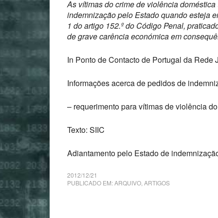
As vítimas do crime de violência doméstica
indemnização pelo Estado quando esteja em 
1 do artigo 152.º do Código Penal, praticado
de grave carência económica em consequên
In Ponto de Contacto de Portugal da Rede J
Informações acerca de pedidos de indemni
– requerimento para vítimas de violência d
Texto: SIIC
Adiantamento pelo Estado de indemnização 
2012/12/21
PUBLICADO EM:
ARQUIVO
,
ARTIGOS