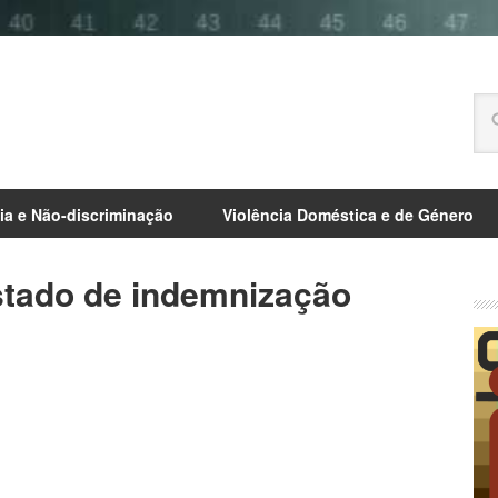
ia e Não-discriminação
Violência Doméstica e de Género
stado de indemnização