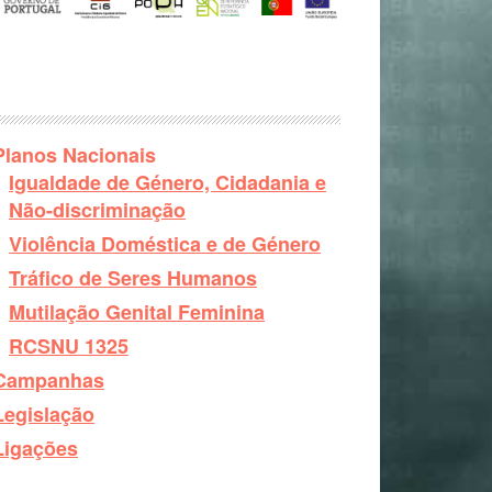
Planos Nacionais
Igualdade de Género, Cidadania e
Não-discriminação
Violência Doméstica e de Género
Tráfico de Seres Humanos
Mutilação Genital Feminina
RCSNU 1325
Campanhas
Legislação
Ligações