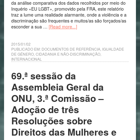
da análise comparativa dos dados recolhidos por meio do
Inquério «EU LGBT», promovido pela FRA, este relatório
traz a lume uma realidade alarmante, onde a violência e a
discriminação são frequentes e muitos/as são forçados/as
esconder a sua …
[Read more...]
2015/01/02
PUBLICADO EM:
DOCUMENTOS DE REFERÊNCIA
,
IGUALDADE
DE GÉNERO, CIDADANIA E NÃO-DISCRIMINAÇÃO
,
INTERNACIONAL
69.ª sessão da
Assembleia Geral da
ONU, 3.ª Comissão –
Adoção de três
Resoluções sobre
Direitos das Mulheres e