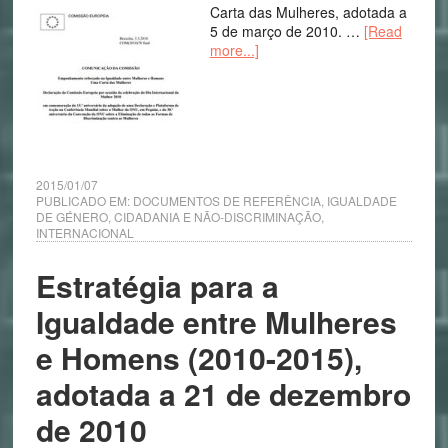
Carta das Mulheres, adotada a
5 de março de 2010. …
[Read
more...]
2015/01/07
PUBLICADO EM:
DOCUMENTOS DE REFERÊNCIA
,
IGUALDADE
DE GÉNERO, CIDADANIA E NÃO-DISCRIMINAÇÃO
,
INTERNACIONAL
Estratégia para a
Igualdade entre Mulheres
e Homens (2010-2015),
adotada a 21 de dezembro
de 2010