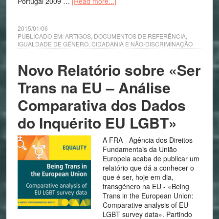
Portugal 2009 …
[Read more...]
2015/01/06
PUBLICADO EM:
ARTIGOS
,
DOCUMENTOS DE REFERÊNCIA
,
IGUALDADE DE GÉNERO, CIDADANIA E NÃO-DISCRIMINAÇÃO
Novo Relatório sobre «Ser
Trans na EU – Análise
Comparativa dos Dados
do Inquérito EU LGBT»
A FRA - Agência dos Direitos
Fundamentais da União
Europeia acaba de publicar um
relatório que dá a conhecer o
que é ser, hoje em dia,
transgénero na EU - «Being
Trans in the European Union:
Comparative analysis of EU
LGBT survey data». Partindo