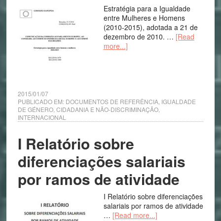
Estratégia para a Igualdade
entre Mulheres e Homens
(2010-2015), adotada a 21 de
dezembro de 2010. …
[Read
more...]
2015/01/07
PUBLICADO EM:
DOCUMENTOS DE REFERÊNCIA
,
IGUALDADE
DE GÉNERO, CIDADANIA E NÃO-DISCRIMINAÇÃO
,
INTERNACIONAL
I Relatório sobre
diferenciações salariais
por ramos de atividade
I Relatório sobre diferenciações
salariais por ramos de atividade
…
[Read more...]