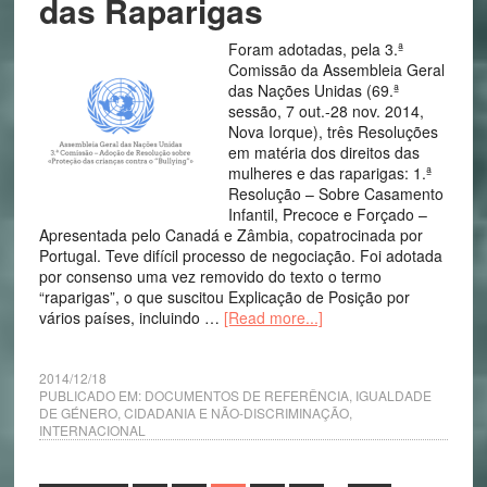
das Raparigas
Foram adotadas, pela 3.ª
Comissão da Assembleia Geral
das Nações Unidas (69.ª
sessão, 7 out.-28 nov. 2014,
Nova Iorque), três Resoluções
em matéria dos direitos das
mulheres e das raparigas: 1.ª
Resolução – Sobre Casamento
Infantil, Precoce e Forçado –
Apresentada pelo Canadá e Zâmbia, copatrocinada por
Portugal. Teve difícil processo de negociação. Foi adotada
por consenso uma vez removido do texto o termo
“raparigas”, o que suscitou Explicação de Posição por
vários países, incluindo …
[Read more...]
2014/12/18
PUBLICADO EM:
DOCUMENTOS DE REFERÊNCIA
,
IGUALDADE
DE GÉNERO, CIDADANIA E NÃO-DISCRIMINAÇÃO
,
INTERNACIONAL