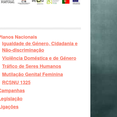
Planos Nacionais
Igualdade de Género, Cidadania e
Não-discriminação
Violência Doméstica e de Género
Tráfico de Seres Humanos
Mutilação Genital Feminina
RCSNU 1325
Campanhas
Legislação
Ligações