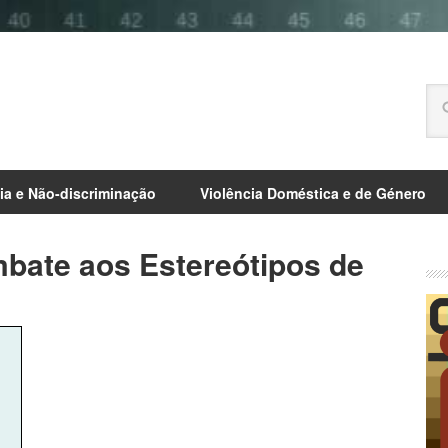
ia e Não-discriminação
Violência Doméstica e de Género
bate aos Estereótipos de