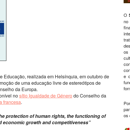
O
no
fi
int
tra
des
os 
cul
con
con
e Educação, realizada em Helsínquia, em outubro de
e d
fu
omoção de uma educação livre de estereótipos de
for
onselho da Europa.
onível no
sítio Igualdade de Género
do Conselho da
a francesa
.
Por
par
os 
the protection of human rights, the functioning of
and economic growth and competitiveness”