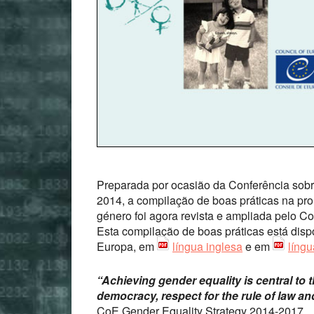
Preparada por ocasião da Conferência sobr
2014, a compilação de boas práticas na pr
género foi agora revista e ampliada pelo C
Esta compilação de boas práticas está disp
Europa, em
língua inglesa
e em
língu
“Achieving gender equality is central to 
democracy, respect for the rule of law 
CoE Gender Equality Strategy 2014-2017