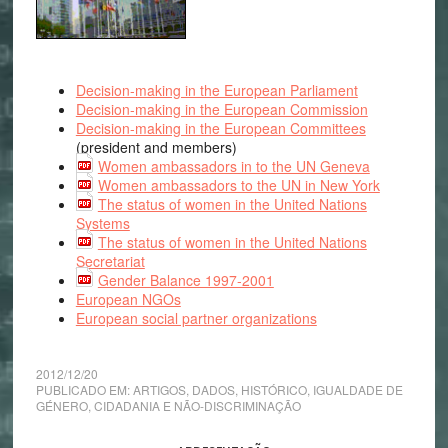
Decision-making in the European Parliament
Decision-making in the European Commission
Decision-making in the European Committees
(president and members)
Women ambassadors in to the UN Geneva
Women ambassadors to the UN in New York
The status of women in the United Nations
Systems
The status of women in the United Nations
Secretariat
Gender Balance 1997-2001
European NGOs
European social partner organizations
2012/12/20
PUBLICADO EM:
ARTIGOS
,
DADOS
,
HISTÓRICO
,
IGUALDADE DE
GÉNERO, CIDADANIA E NÃO-DISCRIMINAÇÃO