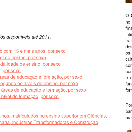
O
no
fi
int
os disponíveis até 2011.
tra
des
o com 15 e mais anos, por sexo
os 
vel de ensino, por sexo
cul
odalidade de ensino, por sexo
con
, por sexo
con
 áreas de educação e formação, por sexo
e d
egundo os níveis de ensino, por sexo
fu
 áreas de educação e formação, por sexo
for
 nível de formação, por sexo
Por
par
unos, matriculados no ensino superior em Ciências,
os 
aria, Indústrias Transformadoras e Construção