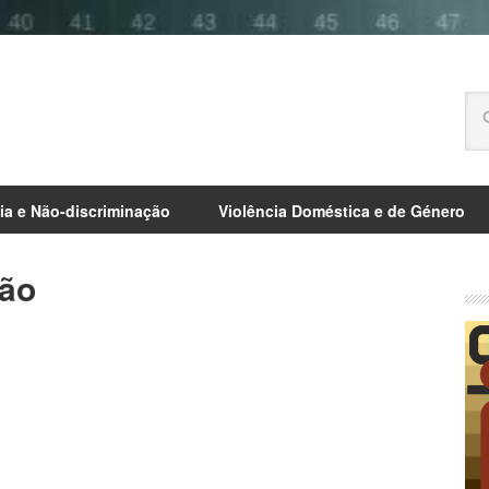
ia e Não-discriminação
Violência Doméstica e de Género
ção