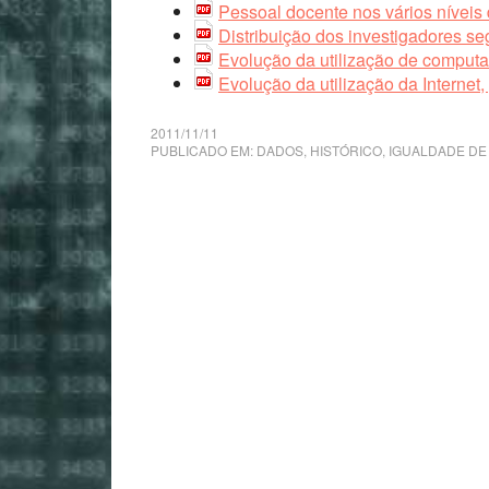
Pessoal docente nos vários níveis 
Distribuição dos investigadores se
Evolução da utilização de computa
Evolução da utilização da Internet,
2011/11/11
PUBLICADO EM:
DADOS
,
HISTÓRICO
,
IGUALDADE DE