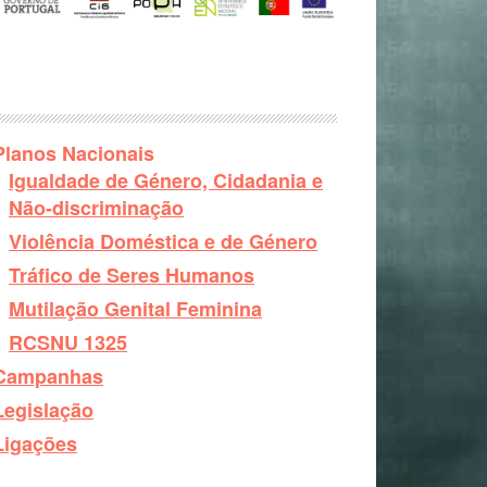
Planos Nacionais
Igualdade de Género, Cidadania e
Não-discriminação
Violência Doméstica e de Género
Tráfico de Seres Humanos
Mutilação Genital Feminina
RCSNU 1325
Campanhas
Legislação
Ligações