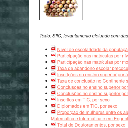
Texto: SIIC, levantamento efetuado com dad
Nível de escolaridade da populaçã
Participação nas matrículas por ní
Participação nas matrículas por m
Taxa de abandono escolar precoce
Inscrições no ensino superior por
Taxa de conclusão no Continente s
Conclusões no ensino superior por
Conclusões no ensino superior por
Inscritos em TIC, por sexo
Diplomados em TIC, por sexo
Proporção de mulheres entre os al
Matemática e informática e em Engenh
Total de Doutoramentos, por sexo