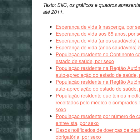
Texto: SIIC, os gráficos e quadros aprese
até 2011.
Esperança de vida à nascença, por s
Esperança de vida aos 65 anos, por 
Esperança de vida (anos saudáveis) à
Esperança de vida (anos saudáveis) à
População residente no Continente c
estado de saúde, por sexo
População residente na Região Autó
auto-apreciação do estado de saúde, 
População residente na Região Autó
auto-apreciação do estado de saúde, 
População residente que tomou medic
receitados pelo médico e comprados n
sexo
População residente por número de co
entrevista, por sexo
Casos notificados de doenças de decl
obrigatória, por sexo