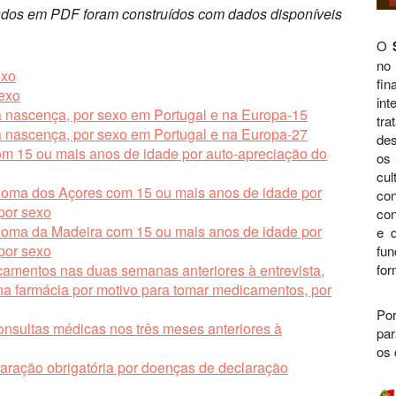
ntados em PDF foram construídos com dados disponíveis
O
no
exo
fi
sexo
int
 nascença, por sexo em Portugal e na Europa­-15
tra
 nascença, por sexo em Portugal e na Europa­-27
des
om 15 ou mais anos de idade por auto-apreciação do
os 
cul
noma dos Açores com 15 ou mais anos de idade por
con
por sexo
con
noma da Madeira com 15 ou mais anos de idade por
e d
por sexo
fu
amentos nas duas semanas anteriores à entrevista,
for
a farmácia por motivo para tomar medicamentos, por
Por
nsultas médicas nos três meses anteriores à
par
os 
aração obrigatória por doenças de declaração