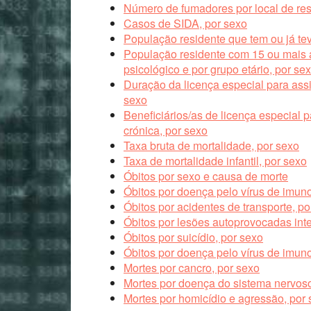
Número de fumadores por local de res
Casos de SIDA, por sexo
População residente que tem ou já te
População residente com 15 ou mais a
psicológico e por grupo etário, por se
Duração da licença especial para assi
sexo
Beneficiários/as de licença especial p
crónica, por sexo
Taxa bruta de mortalidade, por sexo
Taxa de mortalidade infantil, por sexo
Óbitos por sexo e causa de morte
Óbitos por doença pelo vírus de imun
Óbitos por acidentes de transporte, po
Óbitos por lesões autoprovocadas int
Óbitos por suicídio, por sexo
Óbitos por doença pelo vírus de imun
Mortes por cancro, por sexo
Mortes por doença do sistema nervoso
Mortes por homicídio e agressão, por