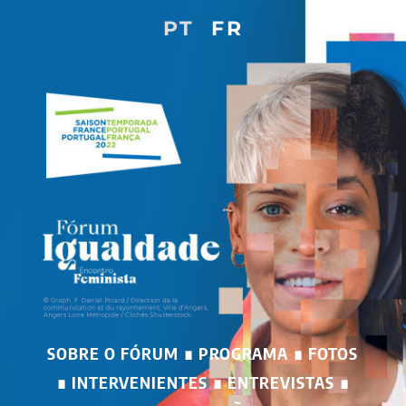
PT
FR
SOBRE O FÓRUM
∎
PROGRAMA
∎
FOTOS
∎
INTERVENIENTES
∎
ENTREVISTAS
∎